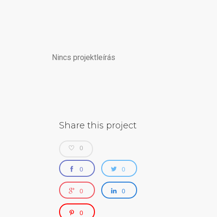
NYITÓLAP
Nincs projektleírás
CÉGÜNKRŐL
HÍREK, ÚJDONSÁGOK
TERMÉKEK
Share this project
ÁRAJÁNLAT ÉS ELÉRHETŐSÉGEK
0
0
0
0
0
0