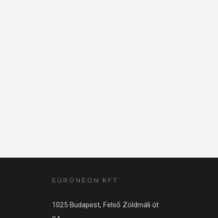
EURONEON KFT
1025 Budapest, Felső Zöldmáli út