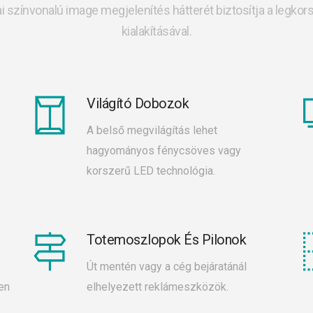
 színvonalú image megjelenítés hátterét biztosítja a legkors
kialakításával.
Világító Dobozok
A belső megvilágítás lehet
hagyományos fénycsöves vagy
korszerű LED technológia.
Totemoszlopok És Pilonok
Út mentén vagy a cég bejáratánál
en
elhelyezett reklámeszközök.