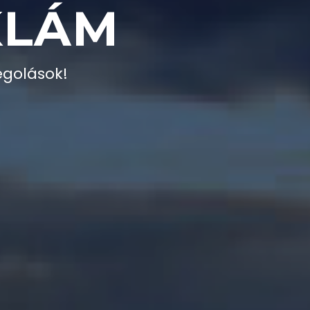
KLÁM
golások!