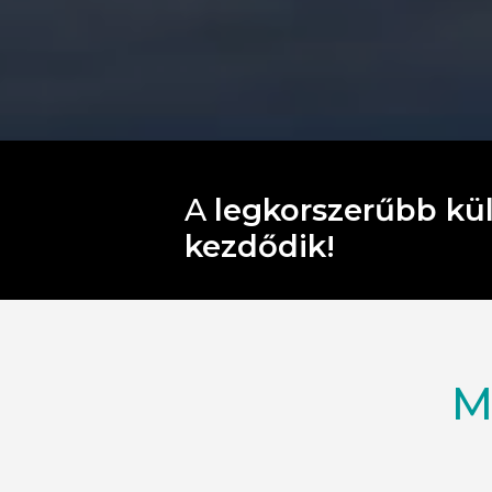
A
legkorszerűbb kül
kezdődik!
M