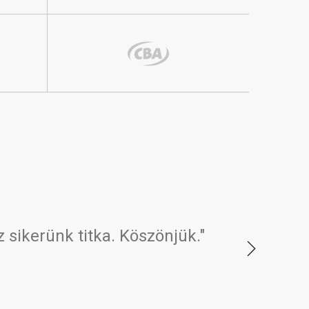
z sikerünk titka. Köszönjük."
"15 éves