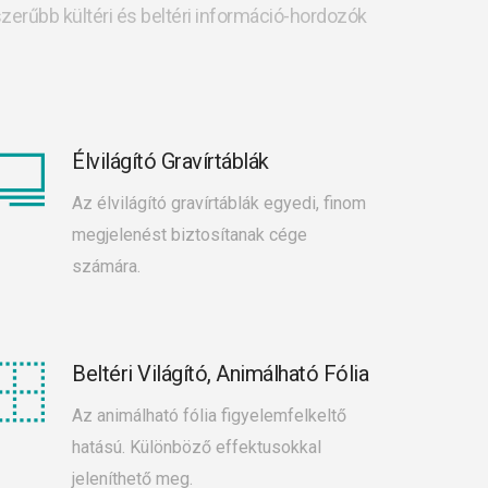
zerűbb kültéri és beltéri információ-hordozók
Élvilágító Gravírtáblák
Az élvilágító gravírtáblák egyedi, finom
megjelenést biztosítanak cége
számára.
Beltéri Világító, Animálható Fólia
Az animálható fólia figyelemfelkeltő
hatású. Különböző effektusokkal
jeleníthető meg.