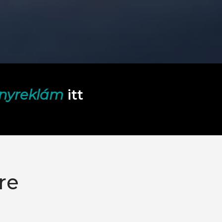
ényreklám
itt
re